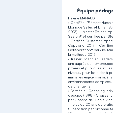
Équipe pédag
Hélène MANAUD
• Certifiée L’Elément Huma
Monique Sellès et Ethan S
2013) – Master Trainer Impl
Search® et certifiée par Ste
- Certifiée Customer Impac
Copeland (2017) - Certifiée
Collaboration® par Jim Tam
la méthode 2017).
• Trainer Coach en Leader
ans auprès de nombreuses
privées et publiques et Le
niveaux, pour les aider à p
mains les enjeux managéri
environnements complexe, e
de changement
• Formée au Coaching indiv
d’équipe (1998 - Croissanc
par Coachs de l’Ecole Vinc
– plus de 20 ans de prati
Supervision par Simonne M