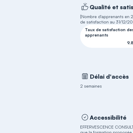
Qualité et sati
[Nombre d'apprenants en 20
de satisfaction au 31/12/2
Taux de satisfaction de
apprenants
9,
Délai d'accès
2 semaines
Accessibilité
EFFERVESCENCE CONSULTI
que la formation proposée 