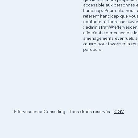
accessible aux personnes e
handicap. Pour cela, nous 
référent handicap que vou
contacter à l'adresse suiva
: administratif@effervescen
afin d'anticiper ensemble le
aménagements éventuels à
œuvre pour favoriser la réu
parcours.​
Effervescence Consulting
-
Tous droits réservés
-
CGV