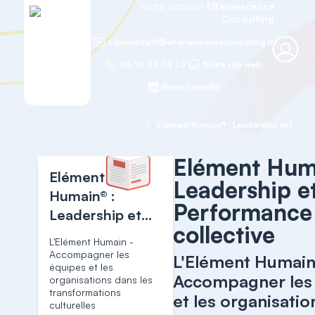
Votre contact
Effervescence
Consulting
administratif@effervescenceconsulting.fr
06 76 48 04 23
Notre site web
Notre LinkedIn
Accueil
Elément Humain®
Elément Hum
Elément
Leadership e
Humain® :
Performance
Leadership et
collective
Performance
L'Elément Humain -
collective
Accompagner les
L'Elément Humain
équipes et les
Accompagner les
organisations dans les
transformations
et les organisatio
culturelles