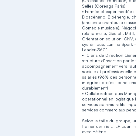
(Croissance Formation) pu
Sellès (Coreaga Paris).
• Formée et expérimentée : 
Bioscénario, Bioénergie, ch
(ancienne chanteuse classi
Comédie musicale), Négoci
relationnelle, Gestalt, MBT
Orientation solution, CNV,
systémique, Lumina Spark 
Leader-360°
• 10 ans de Direction Géné
structure d’insertion par le 
accompagnement vers l’au
sociale et professionnelle
salariés (96% des personn
intégrées professionnellem
durablement)
• Collaboratrice puis Mana
opérationnel en logistique 
services administratifs impo
services commerciaux pend
Selon la taille du groupe, 
trainer certifié LHEP coanim
avec Hélène.