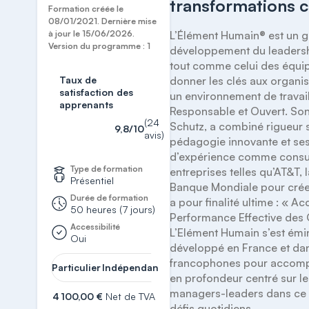
transformations c
Formation créée le
08/01/2021. Dernière mise
à jour le 15/06/2026.
L’Élément Humain® est un g
Version du programme : 1
développement du leadersh
tout comme celui des équipes
Taux de
donner les clés aux organis
satisfaction des
un environnement de travail
apprenants
Responsable et Ouvert. Son 
(24
Schutz, a combiné rigueur sc
9,8/10
avis)
pédagogie innovante et ses
d’expérience comme consul
Type de formation
entreprises telles qu’AT&T, 
Présentiel
Banque Mondiale pour crée
Durée de formation
a pour finalité ultime : « Acc
50 heures (7 jours)
Performance Effective des O
Accessibilité
L’Elément Humain s’est ém
Oui
développé en France et dan
francophones pour accompa
Demander
Particulier
Indépendant
Entreprise
un devis
en profondeur centré sur le 
managers-leaders dans ce 
4 100,00 €
Net de TVA
défis quotidiens.
