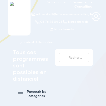
Votre contact
Effervescence
Consulting
administratif@effervescenceconsulting.fr
06 76 48 04 23
Notre site web
Notre LinkedIn
Accueil
Radical Collaboration
Tous ces
programmes
sont
possibles en
distanciel
Parcourir les
catégories