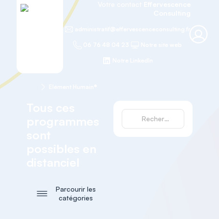
Votre contact
Effervescence
Consulting
administratif@effervescenceconsulting.fr
06 76 48 04 23
Notre site web
Notre LinkedIn
Accueil
Elément Humain®
Tous ces
programmes
sont
possibles en
distanciel
Parcourir les
catégories