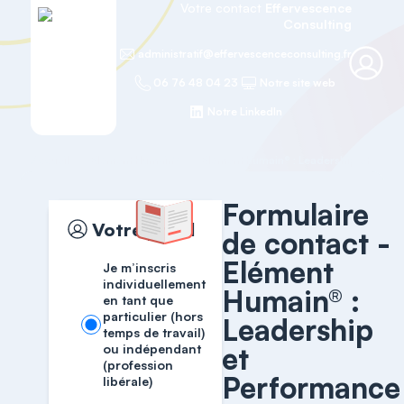
Votre contact
Effervescence
Consulting
administratif@effervescenceconsulting.fr
06 76 48 04 23
Notre site web
Notre LinkedIn
Accueil
Elément Humain®
Formulaire
Votre profil
de contact -
Elément
Je m’inscris
individuellement
Humain® :
en tant que
particulier (hors
Leadership
temps de travail)
ou indépendant
et
(profession
Performance
libérale)