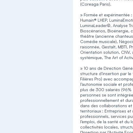
(Coreaga Paris).
» Formée et expérimentée :
Humain® LHEP, LuminaEmot
LuminaLeader©, Analyse Tra
Bioscénarios, Bioénergie, 
théâtre (ancienne chanteus
Comédie musicale), Négoci
raisonnée, Gestalt, MBTI, 
Orientation solution, CNV,
systémique, The Art of Activ
» 10 ans de Direction Géné
structure d’insertion par le 
Filières Pro) avec accomp
l’autonomie sociale et prof
plus de 300 salariés (96%
personnes se sont intégré
professionnellement et dur
dans des collaborations et
territoriaux : Entreprises et
professionnels, services pu
l’emploi, de la santé et du
collectivités locales, struc
l’Insertion par l’Activité E