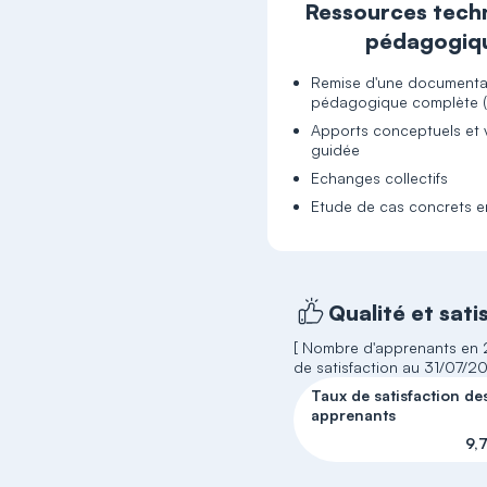
Ressources tech
pédagogiq
Remise d'une documenta
pédagogique complète (L
Apports conceptuels et v
guidée
Echanges collectifs
Etude de cas concrets 
Qualité et sati
[ Nombre d'apprenants en 2
de satisfaction au 31/07/2
Taux de satisfaction de
apprenants
9,