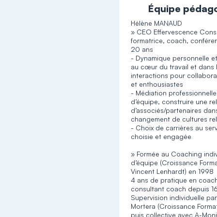
Équipe pédag
Hélène MANAUD
» CEO Effervescence Consu
formatrice, coach, confére
20 ans
- Dynamique personnelle e
au cœur du travail et dans 
interactions pour collaborat
et enthousiastes
- Médiation professionnelle
d’équipe, construire une re
d’associés/partenaires dans
changement de cultures rel
- Choix de carrières au ser
choisie et engagée
» Formée au Coaching indiv
d’équipe (Croissance Form
Vincent Lenhardt) en 1998
4 ans de pratique en coach
consultant coach depuis 16
Supervision individuelle p
Mortera (Croissance Format
puis collective avec A-Mon