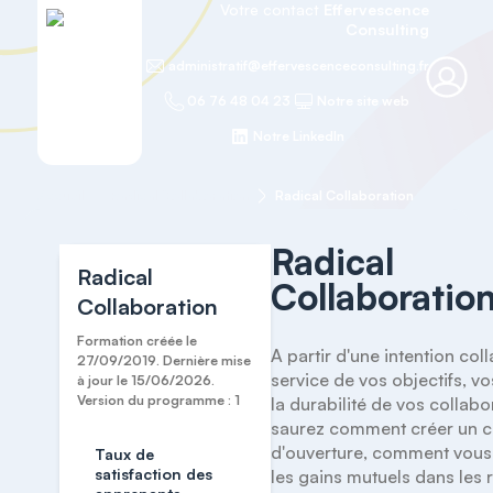
Votre contact
Effervescence
Consulting
administratif@effervescenceconsulting.fr
06 76 48 04 23
Notre site web
Notre LinkedIn
Accueil
Radical Collaboration
Radical Collaboration
Radical
Radical
Collaboratio
Collaboration
Formation créée le
A partir d'une intention coll
27/09/2019. Dernière mise
service de vos objectifs, vo
à jour le 15/06/2026.
Version du programme : 1
la durabilité de vos collabo
saurez comment créer un cl
d'ouverture, comment vous 
Taux de
satisfaction des
les gains mutuels dans les re