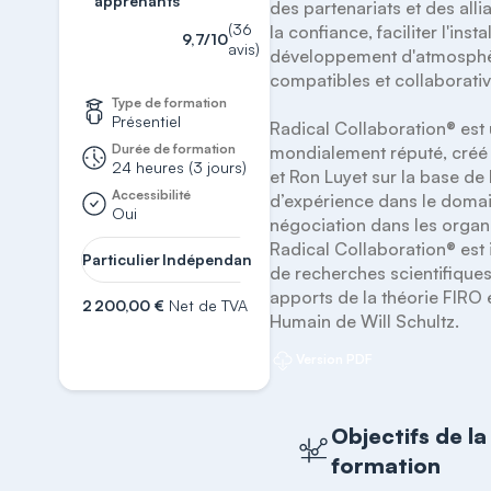
apprenants
des partenariats et des alli
(36
la confiance, faciliter l'instal
9,7/10
avis)
développement d'atmosphè
compatibles et collaborative
Type de formation
Présentiel
Radical Collaboration® est
Durée de formation
mondialement réputé, créé
24 heures (3 jours)
et Ron Luyet sur la base de
Accessibilité
d’expérience dans le domain
Oui
négociation dans les organi
Radical Collaboration® est 
Demander
Particulier
Indépendant
Entreprise
un devis
de recherches scientifiques 
apports de la théorie FIRO e
2 200,00 €
Net de TVA
Humain de Will Schultz.
S'inscrire
Version PDF
Objectifs de la
formation