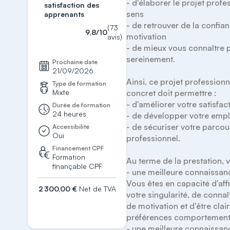
- d'élaborer le projet profes
satisfaction des
sens 

apprenants
- de retrouver de la confianc
(73
9,8/10
motivation 

avis)
- de mieux vous connaître 
sereinement.

Prochaine date
21/09/2026
Ainsi, ce projet professionne
Type de formation
Mixte
concret doit permettre : 

- d'améliorer votre satisfacti
Durée de formation
24 heures
- de développer votre employ
- de sécuriser votre parcour
Accessibilité
Oui
professionnel.

Financement CPF
Formation
Au terme de la prestation, v
finançable CPF
- une meilleure connaissanc
Vous êtes en capacité d'affi
2 300,00 €
Net de TVA
votre singularité, de connaît
S'inscrire
de motivation et d'être clair
préférences comportementa
- une meilleure connaissan