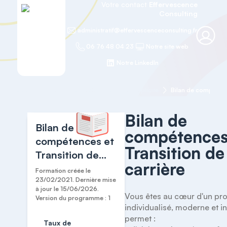
Votre contact
Effervescence
Consulting
administratif@effervescenceconsulting.fr
06 76 48 04 23
Notre site web
Notre LinkedIn
Accueil
ICS - Recherche de carrière implicite
Bilan de compétence
Bilan de
Bilan de
compétences
compétences et
Transition de
Transition de
carrière
carrière
Formation créée le
23/02/2021. Dernière mise
à jour le 15/06/2026.
Vous êtes au cœur d'un pro
Version du programme : 1
individualisé, moderne et in
permet : 

Taux de