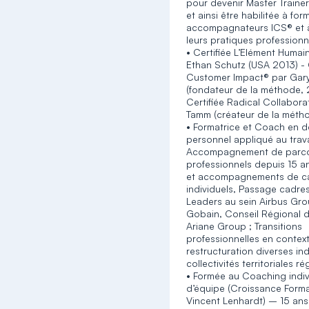
pour devenir Master Trainer
et ainsi être habilitée à for
accompagnateurs ICS® et à
leurs pratiques professionn
• Certifiée L’Elément Huma
Ethan Schutz (USA 2013) - 
Customer Impact® par Gar
(fondateur de la méthode, 
Certifiée Radical Collabora
Tamm (créateur de la méth
• Formatrice et Coach en 
personnel appliqué au trava
Accompagnement de parc
professionnels depuis 15 
et accompagnements de ca
individuels, Passage cadres
Leaders au sein Airbus Gro
Gobain, Conseil Régional d
Ariane Group ; Transitions
professionnelles en contex
restructuration diverses ind
collectivités territoriales r
• Formée au Coaching indiv
d’équipe (Croissance Form
Vincent Lenhardt) – 15 ans