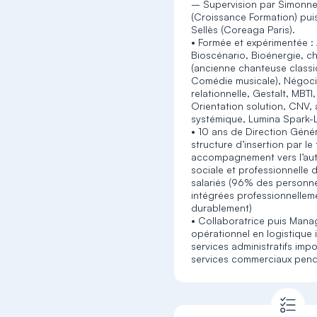
– Supervision par Simonne
(Croissance Formation) pu
Sellès (Coreaga Paris).
• Formée et expérimentée : 
Bioscénario, Bioénergie, ch
(ancienne chanteuse classi
Comédie musicale), Négoci
relationnelle, Gestalt, MBT
Orientation solution, CNV,
systémique, Lumina Spark-
• 10 ans de Direction Géné
structure d’insertion par le 
accompagnement vers l’au
sociale et professionnelle
salariés (96% des personn
intégrées professionnellem
durablement)
• Collaboratrice puis Mana
opérationnel en logistique 
services administratifs impo
services commerciaux pend