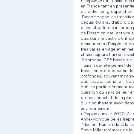
• Depuis 2014, j’anime des
en France tant en présentie
distantiel, en groupe et en 
J’accompagne les transitio
depuis 30 ans, d’abord da
d’une structure d’insertion p
de l’Insertion par l’activit
puis dans le cadre d’entrep
demandeurs d’emploi et po
très variés en âge et en méti
choisi aujourd’hui de travai
l’approche ICS® basée sur 
Humain car elle permet de r
travail en profondeur sur le
profondes, souvent incons
publics. J’ai souhaité m’ad
publics particulièrement to
question du sens de leur 
professionnel et de la plac
q’uils souhaitent avoir dans
environnement.
• Depuis Janvier 2020, j’ai 
Anne-Monique Sellès (repré
l’Elément Humain dans la f
Steve Miller (créateur de l