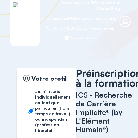
Votre contact
Effervescence
Consulting
administratif@effervescenceconsulting.fr
06 76 48 04 23
Notre site web
Notre LinkedIn
Accueil
ICS - Recherche de carrière implicite
Préinscriptio
Votre profil
à la formatio
Je m’inscris
ICS - Recherche
individuellement
de Carrière
en tant que
particulier (hors
Implicite® (by
temps de travail)
L'Elément
ou indépendant
(profession
Humain®)
libérale)