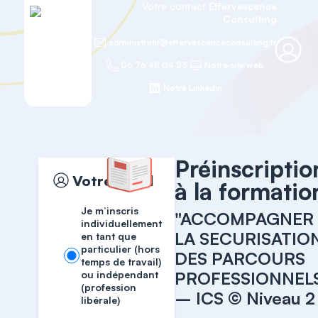
Votre contact
Effervescence
Consulting
administratif@effervescenceconsulting.fr
06 76 48 04 23
Notre site web
Notre LinkedIn
Accueil
ICS - Recherche de carrière implicite
Préinscriptio
Votre profil
à la formatio
Je m’inscris
"ACCOMPAGNER
individuellement
LA SECURISATIO
en tant que
particulier (hors
DES PARCOURS
temps de travail)
PROFESSIONNEL
ou indépendant
(profession
– ICS © Niveau 2
libérale)