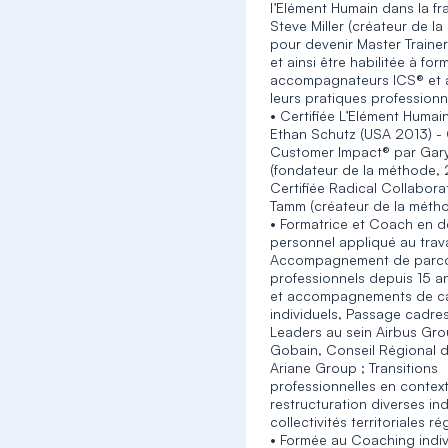
l’Elément Humain dans la f
Steve Miller (créateur de l
pour devenir Master Trainer
et ainsi être habilitée à for
accompagnateurs ICS® et à
leurs pratiques professionn
• Certifiée L’Elément Huma
Ethan Schutz (USA 2013) - 
Customer Impact® par Gar
(fondateur de la méthode, 
Certifiée Radical Collabora
Tamm (créateur de la méth
• Formatrice et Coach en 
personnel appliqué au trava
Accompagnement de parc
professionnels depuis 15 
et accompagnements de ca
individuels, Passage cadres
Leaders au sein Airbus Gro
Gobain, Conseil Régional d
Ariane Group ; Transitions
professionnelles en contex
restructuration diverses ind
collectivités territoriales r
• Formée au Coaching indiv