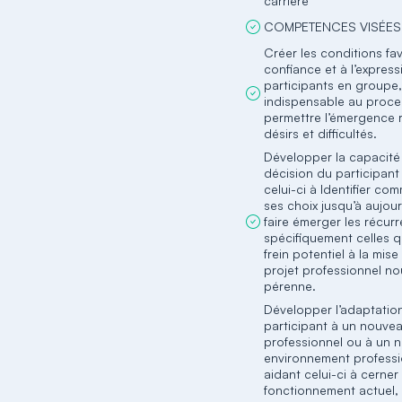
carrière
COMPETENCES VISÉES 
Créer les conditions fa
confiance et à l’expres
participants en groupe,
indispensable au proc
permettre l’émergence 
désirs et difficultés.
Développer la capacité
décision du participant
celui-ci à Identifier co
ses choix jusqu’à aujou
faire émerger les récur
spécifiquement celles q
frein potentiel à la mis
projet professionnel n
pérenne.
Développer l’adaptatio
participant à un nouvea
professionnel ou à un 
environnement professi
aidant celui-ci à cerne
fonctionnement actuel,