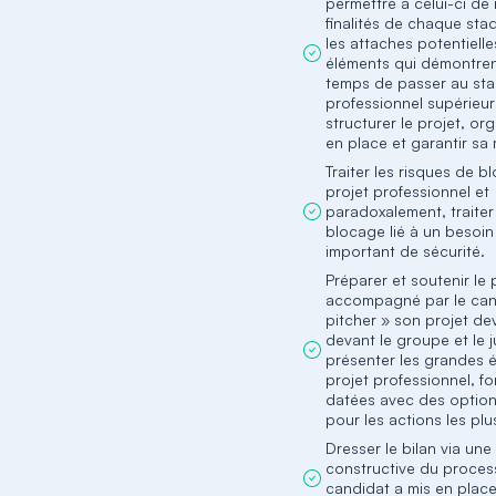
permettre à celui-ci de
finalités de chaque sta
les attaches potentielle
éléments qui démontrent
temps de passer au st
professionnel supérieu
structurer le projet, or
en place et garantir sa 
Traiter les risques de 
projet professionnel et
paradoxalement, traiter
blocage lié à un besoin
important de sécurité.
Préparer et soutenir le 
accompagné par le can
pitcher » son projet dev
devant le groupe et le ju
présenter les grandes 
projet professionnel, fo
datées avec des optio
pour les actions les plu
Dresser le bilan via une
constructive du proces
candidat a mis en place