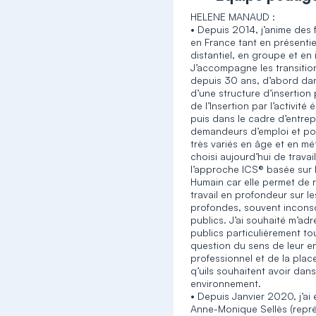
HELENE MANAUD :
• Depuis 2014, j’anime des
en France tant en présentie
distantiel, en groupe et en 
J’accompagne les transitio
depuis 30 ans, d’abord da
d’une structure d’insertion p
de l’Insertion par l’activit
puis dans le cadre d’entrep
demandeurs d’emploi et po
très variés en âge et en méti
choisi aujourd’hui de travai
l’approche ICS® basée sur 
Humain car elle permet de r
travail en profondeur sur le
profondes, souvent incons
publics. J’ai souhaité m’ad
publics particulièrement to
question du sens de leur 
professionnel et de la plac
q’uils souhaitent avoir dans
environnement.
• Depuis Janvier 2020, j’ai 
Anne-Monique Sellès (repré