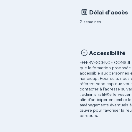
Délai d'accès
2 semaines
Accessibilité
EFFERVESCENCE CONSULTI
que la formation proposée 
accessible aux personnes e
handicap. Pour cela, nous 
référent handicap que vou
contacter à l'adresse suiva
: administratif@effervescen
afin d'anticiper ensemble le
aménagements éventuels à
œuvre pour favoriser la réu
parcours.​