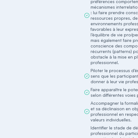
préférences comporteme
mécanismes interrelatio
: lui faire prendre cons
ressources propres, de
environnements profess
favorables à leur expres
l’équilibre de vie pro/p
mais également faire p
conscience des compo
récurrents (patterns) p
obstacle à la mise en p
professionnel.
Piloter le processus d
sens que les participan
donner à leur vie profes
Faire apparaître le poten
selon différentes voie
Accompagner la formali
et sa déclinaison en obj
professionnel en respec
valeurs individuelles.
Identifier le stade de 
professionnel du partic