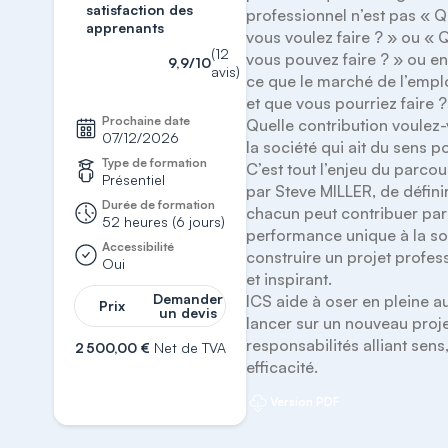
satisfaction des
professionnel n’est pas « Q
apprenants
vous voulez faire ? » ou « 
(12
vous pouvez faire ? » ou e
9,9/10
avis)
ce que le marché de l’empl
et que vous pourriez faire ?
Prochaine date
Quelle contribution voulez-
07/12/2026
la société qui ait du sens p
Type de formation
C’est tout l’enjeu du parcou
Présentiel
par Steve MILLER, de défin
Durée de formation
chacun peut contribuer par 
52 heures (6 jours)
performance unique à la soc
Accessibilité
construire un projet profess
Oui
et inspirant.

Demander
ICS aide à oser en pleine au
Prix
un devis
lancer sur un nouveau proje
responsabilités alliant sens, 
2 500,00 €
Net de TVA
efficacité.
S'inscrire
Version PDF