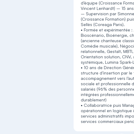
d’équipe (Croissance Form
Vincent Lenhardt) – 15 ans
– Supervision par Simonne
(Croissance Formation) pu
Sellès (Coreaga Paris).
• Formée et expérimentée : 
Bioscénario, Bioénergie, ch
(ancienne chanteuse classi
Comédie musicale), Négoci
relationnelle, Gestalt, MBT
Orientation solution, CNV,
systémique, Lumina Spark-
• 10 ans de Direction Géné
structure d’insertion par le 
accompagnement vers l’au
sociale et professionnelle
salariés (96% des personn
intégrées professionnellem
durablement)
• Collaboratrice puis Mana
opérationnel en logistique 
services administratifs impo